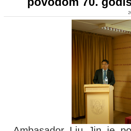
povodom 70. godiš
2
Ambasador Liu Jin je p