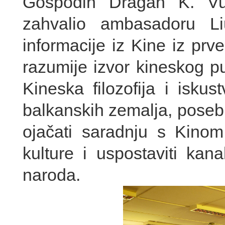
Gospodin Dragan K. Vu
zahvalio ambasadoru L
informacije iz Kine iz prve
razumije izvor kineskog p
Kineska filozofija i isku
balkanskih zemalja, pose
ojačati saradnju s Kinom,
kulture i uspostaviti ka
naroda.