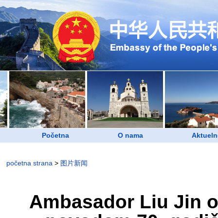
Početna
O nama
Aktueln
početna strana
>
图片新闻
Ambasador Liu Jin 