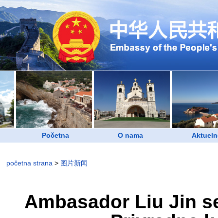
Početna
O nama
Aktueln
početna strana
>
图片新闻
Ambasador Liu Jin s