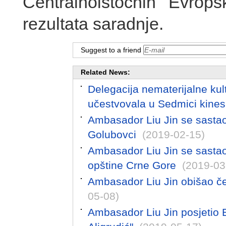
Centralnoistočnih Evrops
rezultata saradnje.
Suggest to a friend
Related News:
Delegacija nematerijalne ku
učestvovala u Sedmici kines
Ambasador Liu Jin se sasta
Golubovci
(2019-02-15)
Ambasador Liu Jin se sasta
opštine Crne Gore
(2019-03
Ambasador Liu Jin obišao čet
05-08)
Ambasador Liu Jin posjetio 