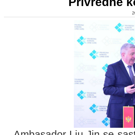
Privredne 
2
Ambasador Liu Jin se sas