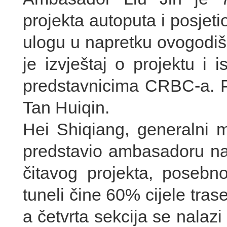
projekta autoputa i posjetio
ulogu u napretku ovogodiš
je izvještaj o projektu i
predstavnicima CRBC-a. Pr
Tan Huiqin.
Hei Shiqiang, generalni
predstavio ambasadoru naj
čitavog projekta, posebn
tuneli čine 60% cijele tras
a četvrta sekcija se nalazi