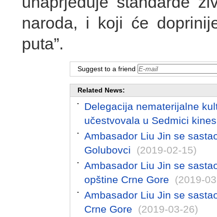
unaprjeđuje standarde ži
naroda, i koji će doprinij
puta”.
Suggest to a friend
Related News:
Delegacija nematerijalne ku
učestvovala u Sedmici kines
Ambasador Liu Jin se sasta
Golubovci
(2019-02-15)
Ambasador Liu Jin se sasta
opštine Crne Gore
(2019-03
Ambasador Liu Jin se sasta
Crne Gore
(2019-03-26)