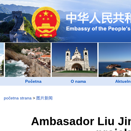
Početna
O nama
Aktueln
početna strana
>
图片新闻
Ambasador Liu Jin