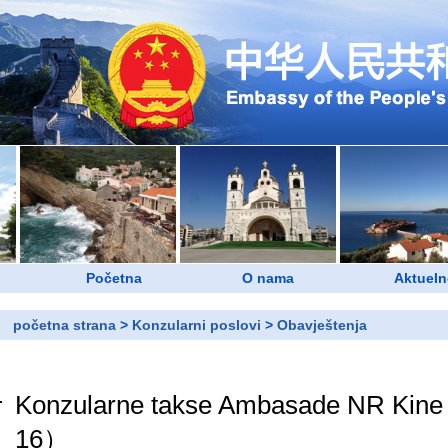
Početna
O nama
Aktueln
početna strana
>
Konzularni poslovi
>
Obavještenja
Konzularne takse Ambasade NR Kine 
16）