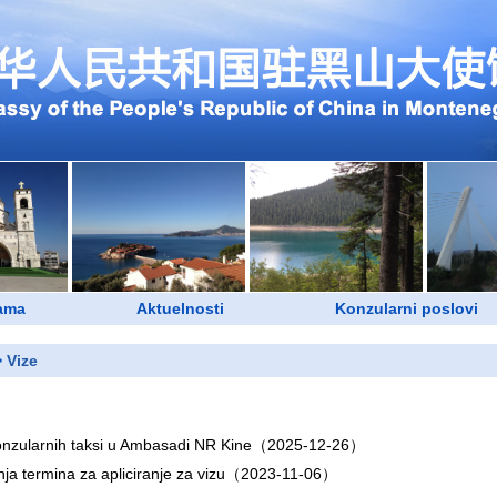
ama
Aktuelnosti
Konzularni poslovi
>
Vize
nzularnih taksi u Ambasadi NR Kine
（2025-12-26）
ja termina za apliciranje za vizu
（2023-11-06）