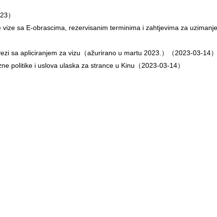
-23）
ke vize sa E-obrascima, rezervisanim terminima i zahtjevima za uzimanj
vezi sa apliciranjem za vizu（ažurirano u martu 2023.）
（2023-03-14
ne politike i uslova ulaska za strance u Kinu
（2023-03-14）