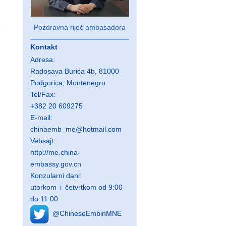
Pozdravna riječ ambasadora
e
Kontakt
）
Adresa:
Radosava Burića 4b, 81000
Podgorica, Montenegro
Tel/Fax:
+382 20 609275
E-mail:
chinaemb_me@hotmail.com
Vebsajt:
http://me.china-
embassy.gov.cn
Konzularni dani:
utorkom i četvrtkom od 9:00
do 11:00
@ChineseEmbinMNE