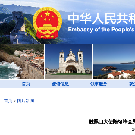
首页
使馆信息
领事服务
双
首页
>
图片新闻
驻黑山大使陈绪峰会
2