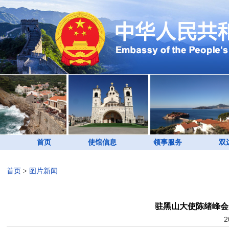
首页
使馆信息
领事服务
双
首页
>
图片新闻
驻黑山大使陈绪峰会
2