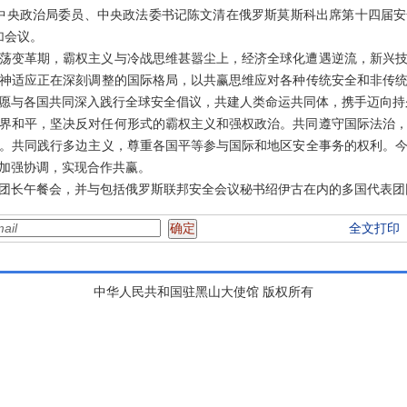
，中共中央政治局委员、中央政法委书记陈文清在俄罗斯莫斯科出席第十四届
加会议。
荡变革期，霸权主义与冷战思维甚嚣尘上，经济全球化遭遇逆流，新兴
神适应正在深刻调整的国际格局，以共赢思维应对各种传统安全和非传
愿与各国共同深入践行全球安全倡议，共建人类命运共同体，携手迈向持
界和平，坚决反对任何形式的霸权主义和强权政治。共同遵守国际法治
。共同践行多边主义，尊重各国平等参与国际和地区安全事务的权利。
加强协调，实现合作共赢。
团长午餐会，并与包括俄罗斯联邦安全会议秘书绍伊古在内的多国代表团
全文打印
中华人民共和国驻黑山大使馆 版权所有