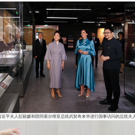
家主席习近平夫人彭丽媛和陪同塞尔维亚总统武契奇来华进行国事访问的总统