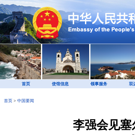
首页
使馆信息
领事服务
双
首页
>
中国要闻
李强会见塞