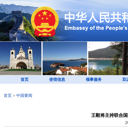
首页
使馆信息
领事服务
双
首页
>
中国要闻
王毅将主持联合国
2