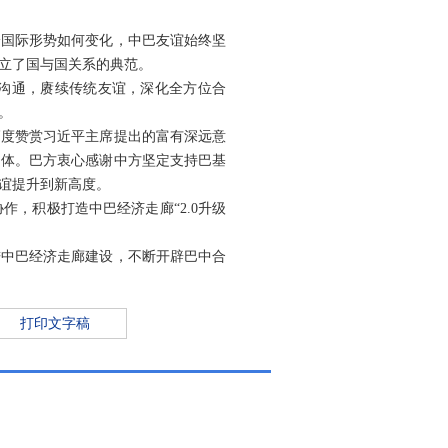
论国际形势如何变化，中巴友谊始终坚
立了国与国关系的典范。
略沟通，赓续传统友谊，深化全方位合
。
高度赞赏习近平主席提出的富有深远意
同体。巴方衷心感谢中方坚定支持巴基
谊提升到新高度。
，积极打造中巴经济走廊“2.0升级
进中巴经济走廊建设，不断开辟巴中合
打印文字稿