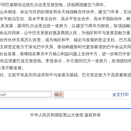
习近平同巴基斯坦总统扎尔达里互致贺电，庆祝两国建交75周年。
山水相连、命运与共的好朋友和全天候战略合作伙伴。建交75年来，无
水平政治互信、高水平务实合作、高水平安全合作、高水平国际协作，树
系发展，愿同扎尔达里总统一道努力，以建交75周年为契机，加强战
命运共同体，让中巴关系更好惠及两国人民，为地区和平与发展贡献力量
合作伙伴关系历久弥坚，成为地区和平、稳定与发展的坚定支柱。巴方
主席坚定致力于深化巴中关系、推动构建新时代更加紧密的巴中命运共
社会发展，将继续在事关中方核心利益问题上支持中方，进一步将巴中友
坦总理夏巴兹互致贺电。李强表示，中方愿同巴方一道努力，加强团结协作
关系不断发展。
任、主权平等及共同追求和平与发展为基础。巴方坚定致力于高质量推
全文打印
中华人民共和国驻黑山大使馆 版权所有