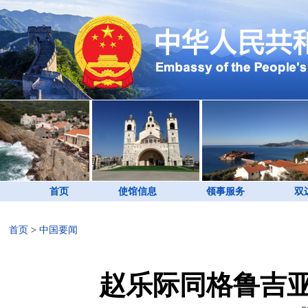
首页
使馆信息
领事服务
双
首页
>
中国要闻
赵乐际同格鲁吉