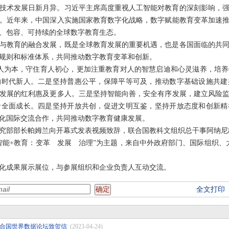
技术发展日新月异。习近平主席高度重视人工智能对教育的深刻影响，
。近年来，中国深入实施国家教育数字化战略，数字赋能教育变革加速
、包容、可持续的全球数字教育生态。
与教育的融合发展，既是全球教育发展的重要机遇，也是各国面临的共
规则和标准体系，共同推动数字教育变革和创新。
人为本，守住育人初心，更加注重教育对人的智慧启迪和心灵滋养，培
的时代新人。二是坚持普惠公平，保障平等可及，推动数字基础设施共建
发展的红利惠及更多人。三是坚持智能向善，安全有序发展，建立风险
者全面成长。四是坚持开放共创，促进文明互鉴，坚持开放态度和创新精
化国际交流合作，共同推动数字教育健康发展。
究部部长帕姆兰向开幕式发表视频致辞，联合国教科文组织总干事阿纳尼
工智能+教育：变革 发展 治理”为主题，来自中外政府部门、国际组织、
化成果展示展位，与参展组织和企业负责人互动交流。
全文打印
合国世界数据论坛致贺信
(2023-04-24)