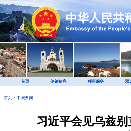
首页
使馆信息
领事服务
双
首页
>
中国要闻
习近平会见乌兹别