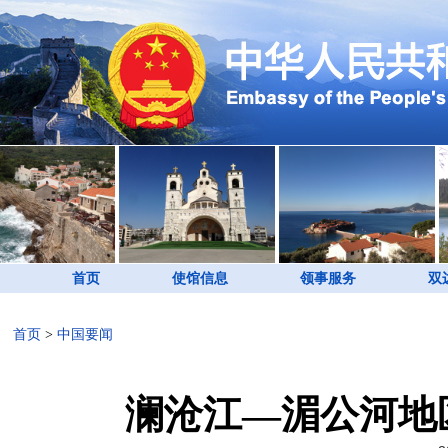
首页
使馆信息
领事服务
双
首页
>
中国要闻
澜沧江—湄公河地