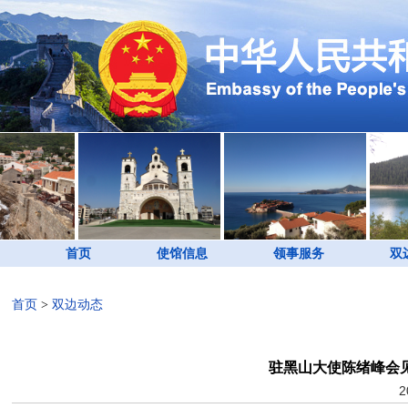
首页
使馆信息
领事服务
双
首页
>
双边动态
驻黑山大使陈绪峰会
2