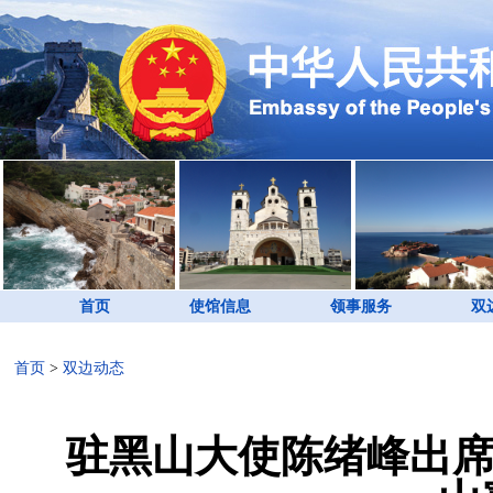
首页
使馆信息
领事服务
双
首页
>
双边动态
驻黑山大使陈绪峰出席2