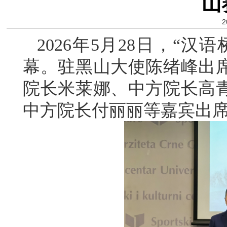
山
2
2026年5月28日，“
幕。驻黑山大使陈绪峰出
院长米莱娜、中方院长高
中方院长付丽丽等嘉宾出