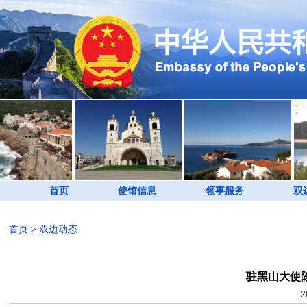
首页
使馆信息
领事服务
双
首页
>
双边动态
驻黑山大使
2