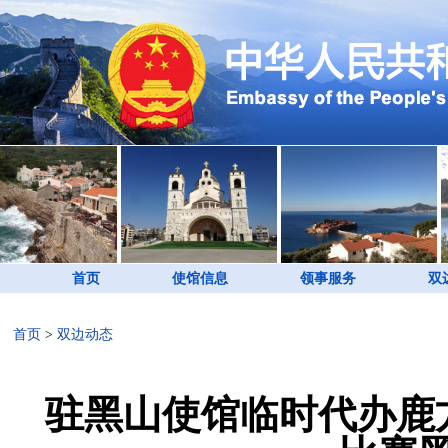
首页
使馆信息
领事服务
双
首页
>
双边动态
驻黑山使馆临时代办鹿方