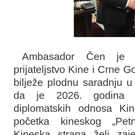
Ambasador Čen je i
prijateljstvo Kine i Crne G
bilježe plodnu saradnju u 
da je 2026. godina 20
diplomatskih odnosa Ki
početka kineskog „Petn
Kineska strana želi zaj