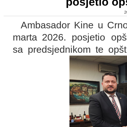
posjetio op
2
Ambasador Kine u Crnoj 
marta 2026. posjetio
opšt
sa predsjednikom te opš