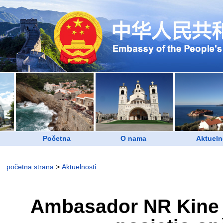
Početna
O nama
Aktueln
početna strana
>
Aktuelnosti
Ambasador NR Kine u