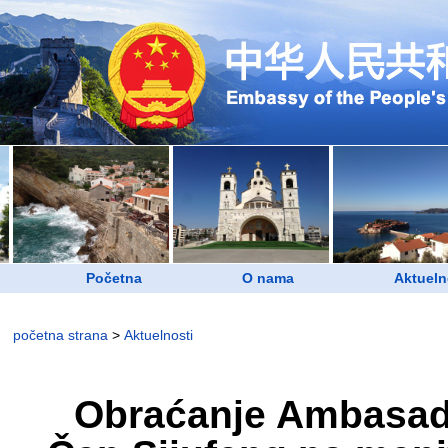
Početna
O nama
Aktueln
početna strana
>
Aktuelnosti
Obraćanje Ambasado