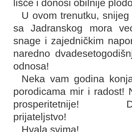
lišće i donosi obilnije plod
U ovom trenutku, snijeg 
sa Jadranskog mora već
snage i zajedničkim napor
naredno dvadesetogodišnj
odnosa!
Neka vam godina konja
porodicama mir i radost!
prosperitetnije! D
prijateljstvo!
Hvala svima!