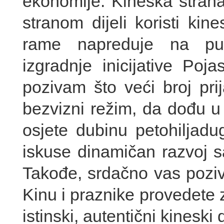
ekonomije. Kineska stran
stranom dijeli koristi ki
rame napreduje na putu
izgradnje inicijative Poj
pozivam što veći broj pri
bezvizni režim, da dođu u 
osjete dubinu petohiljadug
iskuse dinamičan razvoj s
Takođe, srdačno vas pozi
Kinu i praznike provedete
istinski, autentični kinesk