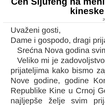
Čen Sijufeng na meni
kineske
2
Uvaženi gosti,
Dame i gospodo, dragi prija
Srećna Nova godina svi
Veliko mi je zadovoljstv
prijateljima kako bismo z
Nove godine, godine K
Republike Kine u Crnoj Go
najljepše želje svim prij