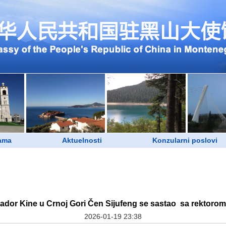
ama
Aktuelnosti
Konzularni poslovi
dor Kine u Crnoj Gori Čen Sijufeng se sastao sa rektoro
2026-01-19 23:38