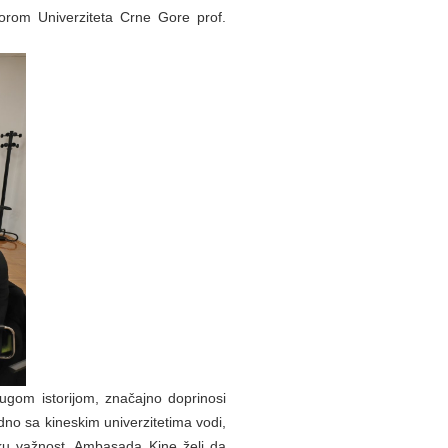
orom Univerziteta Crne Gore prof.
ugom istorijom, značajno doprinosi
dno sa kineskim univerzitetima vodi,
ku važnost. Ambasada Kine želi da