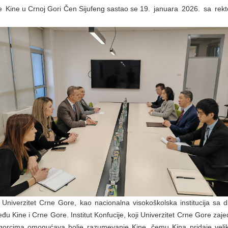
Kine u Crnoj Gori Čen Sijufeng sastao se 19. januara 2026. sa rekt
niverzitet Crne Gore, kao nacionalna visokoškolska institucija sa d
 Kine i Crne Gore. Institut Konfucije, koji Univerzitet Crne Gore zaje
ogorcima omogućava bolje razumevanje Kine, čemu Kina pridaje veli