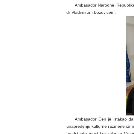
Ambasador Narodne Republike 
dr Vladimirom Božovićem.
Ambasador Čen je istakao da U
unapređenju kulturne razmene između
predstavlja most koji mladim Crn