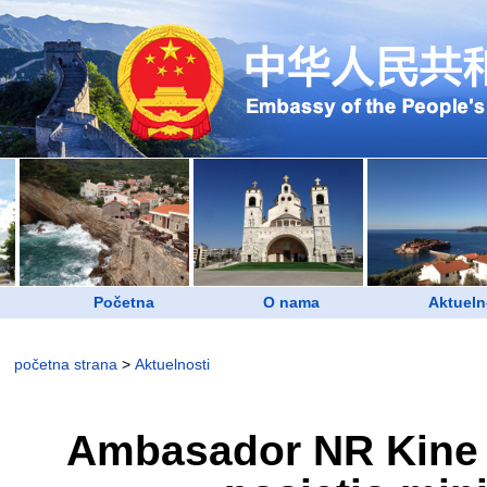
Početna
O nama
Aktueln
početna strana
>
Aktuelnosti
Ambasador NR Kine u