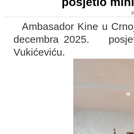
posjetio min
2
Ambasador Kine u Crnoj 
decembra 2025. posjeti
Vukićeviću.