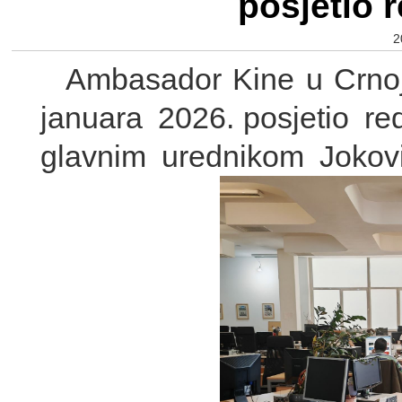
posjetio r
2
Ambasador Kine u Crnoj 
januara 2026. posjetio
red
glavnim urednikom Joko