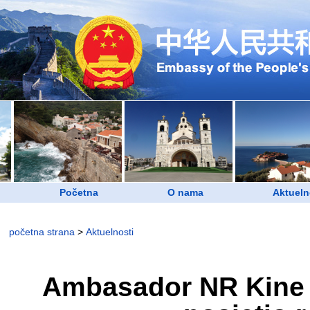
Početna
O nama
Aktueln
početna strana
>
Aktuelnosti
Ambasador NR Kine u