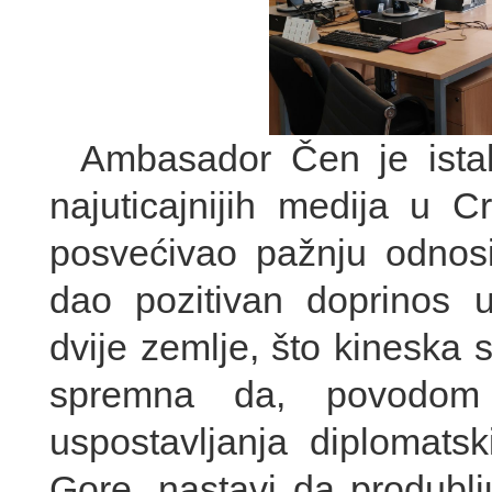
Ambasador Čen je istak
najuticajnijih medija u 
posvećivao pažnju odnos
dao pozitivan doprinos u
dvije zemlje, što kineska 
spremna da, povodom o
uspostavljanja diplomat
Gore, nastavi da produblju