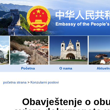
Početna
O nama
Aktueln
početna strana
>
Konzularni poslovi
Obavještenje o obu