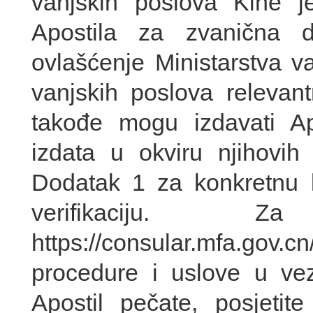
vanjskih poslova Kine j
Apostila za zvanična 
ovlašćenje Ministarstva v
vanjskih poslova relevan
takođe mogu izdavati A
izdata u okviru njihovih 
Dodatak 1 za konkretnu li
verifikaciju. Z
https://consular.mfa.g
procedure i uslove u ve
Apostil pečate, posjetit