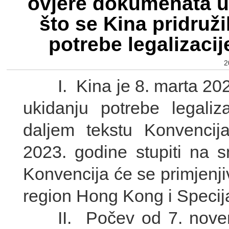
ovjere dokumenata 
što se Kina pridruž
potrebe legalizacij
2
I. Kina je 8. marta 2023.
ukidanju potrebe legaliza
daljem tekstu Konvencij
2023. godine stupiti na 
Konvencija će se primjenjiv
region Hong Kong i Specija
II. Počev od 7. novemb