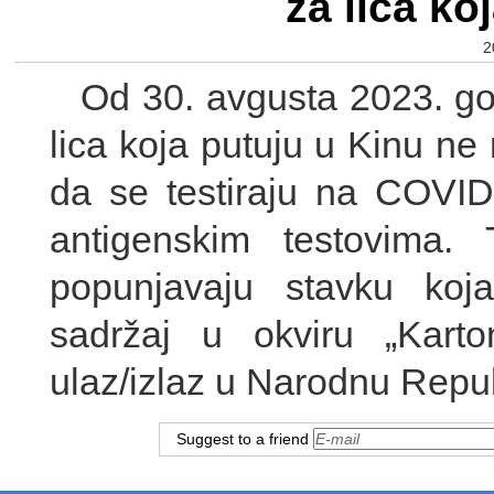
za lica ko
2
Od 30. avgusta 2023. g
lica koja putuju u Kinu ne
da se testiraju na COVID
antigenskim testovima.
popunjavaju stavku ko
sadržaj u okviru „Karto
ulaz/izlaz u Narodnu Repub
Suggest to a friend