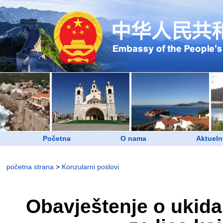
Početna
O nama
Aktueln
početna strana
>
Konzularni poslovi
Obavještenje o ukida