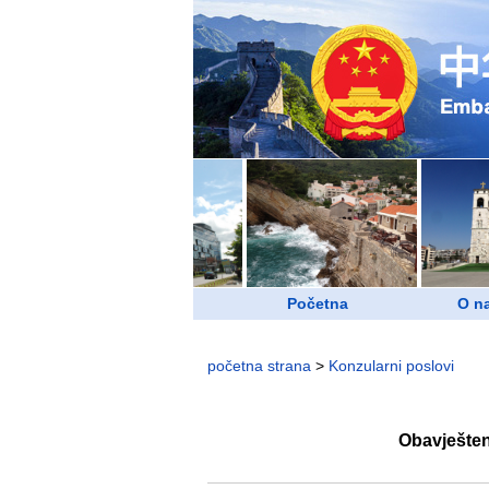
Početna
O n
početna strana
>
Konzularni poslovi
Obavješten