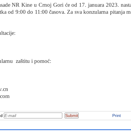
sade NR Kine u Crnoj Gori će od 17. januara 2023. nast
rtka od 9:00 do 11:00 časova. Za sva konzularna pitanja m
ltacije:
ularn
u
zaštitu i pomoć:
v.cn
.com
nd
Print