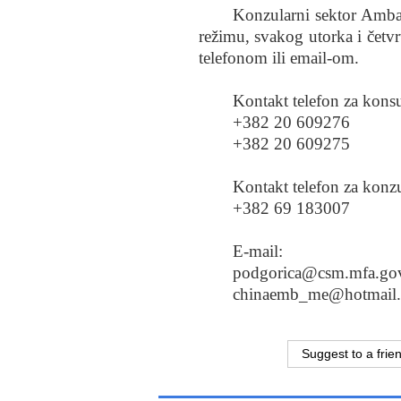
Konzularni sektor Amba
režimu, svakog utorka i četv
telefonom ili email-om.
Kontakt telefon za konsu
+382 20 609276
+382 20 609275
Kontakt telefon za konz
+382 69 183007
E-mail:
podgorica@csm.mfa.go
chinaemb_me@hotmail
Suggest to a frie