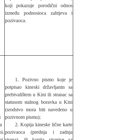
koji pokazuje porodični odnos
između podnosioca zahtjeva i
pozivaoca.
1. Pozivno pismo koje je
potpisao kineski državljanin sa
prebivali
š
tem u Kini ili stranac sa
statusom stalnog boravka u Kini
(srodstvo mora biti navedeno u
i
pozivnom pismu);
sa
2. Kopija kineske lične karte
i.
pozivaoca (prednja i zadnja
ni
strana), ili kopija stranice sa