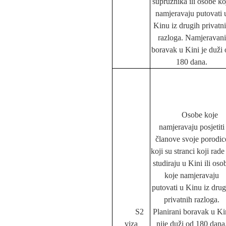
supružnika ili osobe ko
namjeravaju putovati 
Kinu iz drugih privatn
razloga. Namjeravani
boravak u Kini je duži 
180 dana.
Osobe koje
namjeravaju posjetiti
članove svoje porodic
koji su stranci koji rade 
studiraju u Kini ili oso
koje namjeravaju
putovati u Kinu iz drug
privatnih razloga.
S2
Planirani boravak u Ki
viza
nije duži od 180 dana