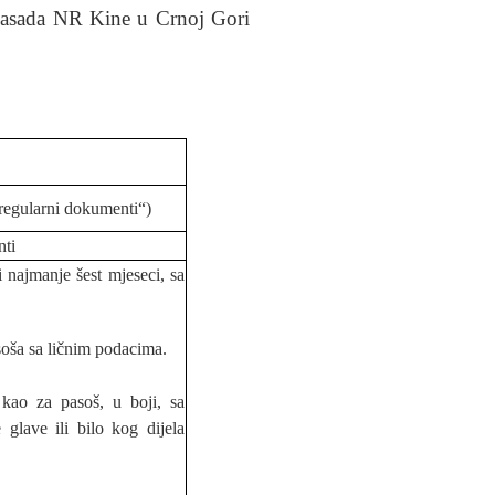
mbasada NR Kine u Crnoj Gori
 regularni dokumenti“)
nti
i najmanje šest mjeseci, sa
soša sa ličnim podacima.
a kao za pasoš, u boji, sa
glave ili bilo kog dijela