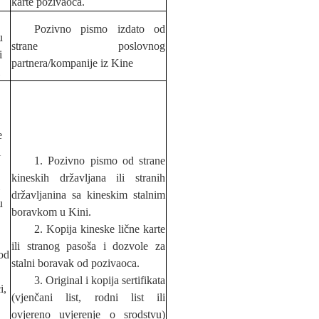
karte pozivaoca.
Pozivno pismo izdato od
u
strane poslovnog
i
partnera/kompanije iz Kine
e
i
1. Pozivno pismo od strane
kineskih državljana ili stranih
državljanina sa kineskim stalnim
u
boravkom u Kini.
2. Kopija kineske lične karte
ili stranog paso
š
a i dozvole za
od
stalni boravak od pozivaoca.
3. Original i kopija sertifikata
i,
(vjenčani list, rodni list ili
,
ovjereno uvjerenje o srodstvu)