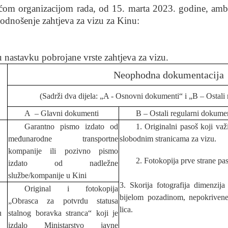
ćom organizacijom rada, od 15. marta 2023. godine, a
 podnošenje zahtjeva za vizu za Kinu:
 nastavku pobrojane vrste zahtjeva za vizu.
Neophodna dokumentacija
(Sadrži dva dijela: „A - Osnovni dokumenti“ i „B – Ostali
A
–
Gla
vni dokumenti
B – Ostali regularni dokume
Garantno pismo izdato od
1. Originalni pasoš koji važ
međunarodne transportne
slobodnim stranicama za vizu.
kompanije ili pozivno pismo
2. Fotokopija prve strane pa
izdato od nadležne
službe/kompanije u Kini
3. Skorija fotografija dimenzij
Original i fotokopija
bijelom pozadinom, nepokrivene 
„Obrasca za potvrdu statusa
lica.
u
stalnog boravka stranca“ koji je
izdalo Ministarstvo javne