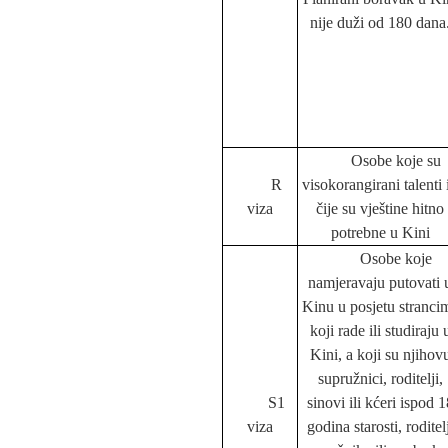
nije duži od 180 dana
Osobe koje su
R
visokorangirani talenti i
viza
čije su vje
š
tine hitno
potrebne u Kini
Osobe koje
namjeravaju putovati 
Kinu u posjetu stranci
koji rade ili studiraju 
Kini, a koji su njihov
supružnici, roditelji,
S1
sinovi ili kćeri ispod 1
viza
godina starosti, roditelj