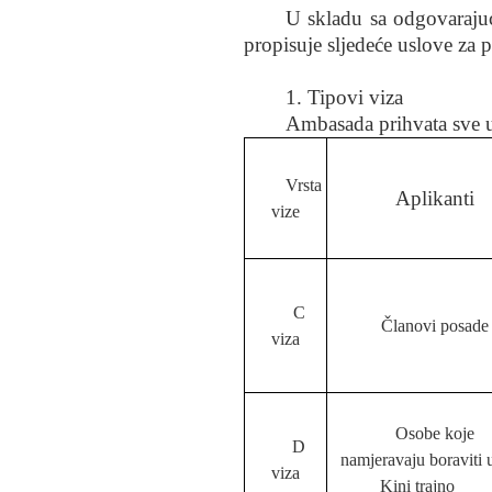
U skladu sa odgovaraju
propisuje sljedeće uslove za
1. Tipovi viza
Ambasada prihvata sve u
Vrsta
Aplikanti
vize
C
Članovi posade
viza
Osobe koje
D
namjeravaju boraviti 
viza
Kini trajno