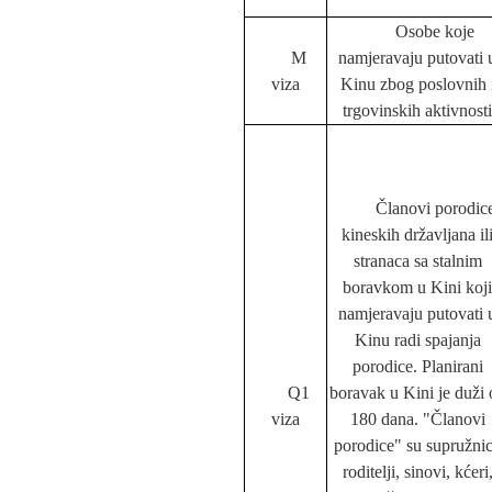
Osobe koje
M
namjeravaju putovati 
viza
Kinu zbog poslovnih 
trgovinskih aktivnosti
Članovi porodic
kineskih državljana il
stranaca sa
stal
nim
boravkom u Kini koji
namjeravaju putovati 
Kinu radi spajanja
porodice. Planirani
Q1
boravak u Kini je duži 
viza
180 dana. "Članovi
porodice" su supružnic
roditelji, sinovi, kćeri