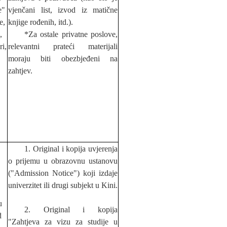
e"
vjenčani list, izvod iz matične
e,
knjige rođenih, itd.).
,
*Za ostale privatne poslove,
ri,
relevantni prateći materijali
moraju biti obezbjeđeni na
zahtjev.
1. Original i kopija uvjerenja
o prijemu u obrazovnu ustanovu
("Admission Notice") koji izdaje
univerzitet ili drugi subjekt u Kini.
u
2. Original i kopija
d
"Zahtjeva za vizu za studije u