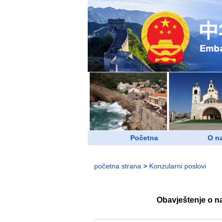
Početna
O n
početna strana
>
Konzularni poslovi
Obavještenje o na