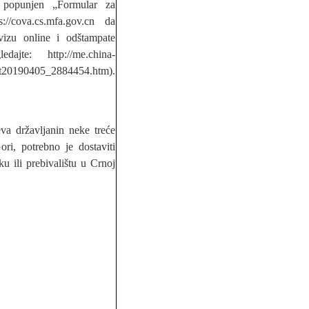
 popunjen „Formular za
://cova.cs.mfa.gov.cn da
vizu online i odštampate
ajte: http://me.china-
/t20190405_2884454.htm).
va državljanin neke treće
i, potrebno je dostaviti
u ili prebivalištu u Crnoj