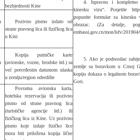
4. Ispravno i kompletno
bezbjednosti Kine
kinesku vizu“. Posjetite https
popunite formular za kinesku 
u
Pozivno pismo izdato od
obrazac. (Za detalje, pogled
strane pravnog lica ili fizičkog lica
embassi.gov.cn/mon/lsfv/201904
u Kini
Kopija putničke karte
5. Ako je podnosilac zahtje
u
(avionske, vozne, brodske itd.) sa
zemlje sa boravkom u Crnoj Gor
već potvrđenim datumom ulaska
kopiju dokaza o legalnom boravk
u zemlju/region odredište
Gori.
Povratna avionska karta,
hotelska rezervacija ili pozivno
pismo od strane pravnog lica
(turističke agencije itd.) ili
fizičkog lica iz Kine. Uz pozivno
pismo koje izdaje fizičko lice
mora biti priložena kopija lične