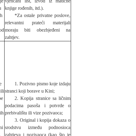
je
vjenčani list, izvod iz matične
u
knjige rođenih, itd.).
ih
*Za ostale privatne poslove,
relevantni prateći materijali
od
moraju biti obezbjeđeni na
zahtjev.
e
1. Pozivno pismo koje izdaju
ili
stranci koji borave u Kini;
be
2. Kopija stranice sa ličnim
podacima paso
š
a i potvrde o
ih
prebivali
š
tu ili vize pozivaoca;
3. Original i kopija dokaza o
ni
srodstvu između podnosioca
.
zahtjeva i pozivaoca (kao
š
to je