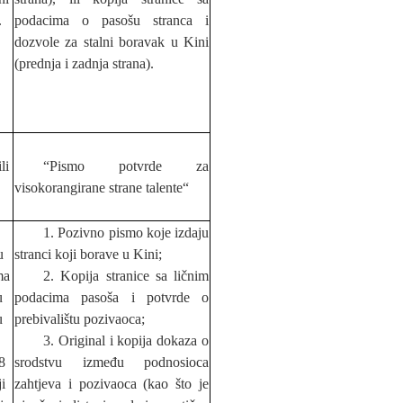
.
podacima o paso
š
u stranca i
dozvole za stalni boravak u Kini
(prednja i zadnja strana).
li
“Pismo potvrde za
visokorangirane strane talente“
1. Pozivno pismo koje izdaju
u
stranci koji borave u Kini;
ma
2. Kopija stranice sa ličnim
u
podacima paso
š
a i potvrde o
u
prebivali
š
tu pozivaoca;
3. Original i kopija dokaza o
8
srodstvu između podnosioca
i
zaht
j
eva i pozivaoca (kao
š
to je