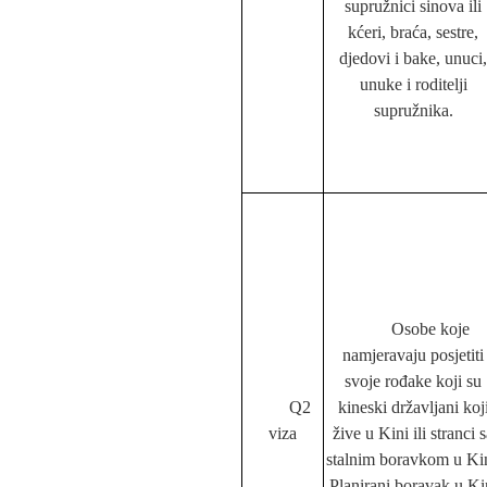
supružnici sinova ili
kćeri, braća, sestre,
djedovi i bake, unuci,
unuke i roditelji
supružnika.
Osobe koje
namjeravaju posjetiti
svoje rođake koji su
Q2
kineski državljani koj
viza
žive u Kini ili stranci 
stalnim boravkom u Kin
Planirani boravak u Ki