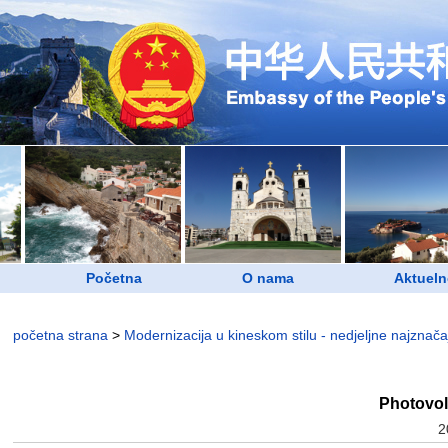
Početna
O nama
Aktueln
početna strana
>
Modernizacija u kineskom stilu - nedjeljne najznačajn
Photovol
2