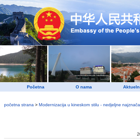
Početna
O nama
Aktueln
početna strana
>
Modernizacija u kineskom stilu - nedjeljne najznačajn
2