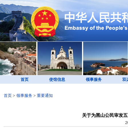
首页
使馆信息
领事服务
双
首页
>
领事服务
>
重要通知
关于为黑山公民审发五
2