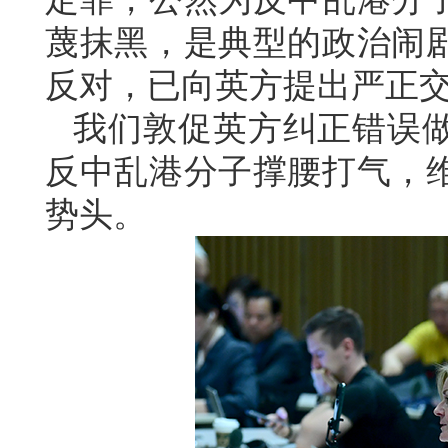
蔑抹黑，是典型的政治闹
反对，已向英方提出严正
我们敦促英方纠正错误
反中乱港分子撑腰打气，
势头。