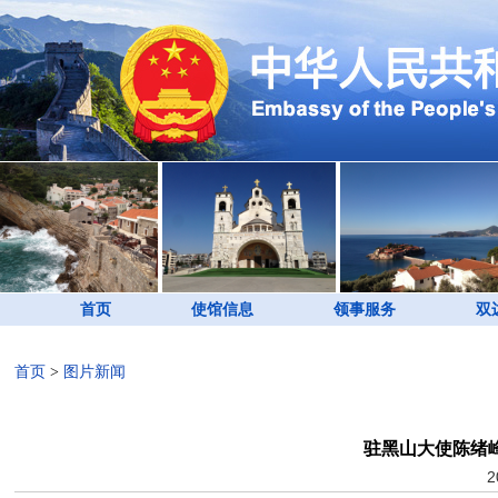
首页
使馆信息
领事服务
双
首页
>
图片新闻
驻黑山大使陈绪
2