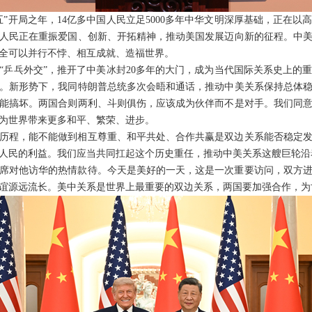
五”开局之年，14亿多中国人民立足5000多年中华文明深厚基础，正在
美国人民正在重振爱国、创新、开拓精神，推动美国发展迈向新的征程。中
全可以并行不悖、相互成就、造福世界。
展“乒乓外交”，推开了中美冰封20多年的大门，成为当代国际关系史上的
。新形势下，我同特朗普总统多次会晤和通话，推动中美关系保持总体
能搞坏。两国合则两利、斗则俱伤，应该成为伙伴而不是对手。我们同
为世界带来更多和平、繁荣、进步。
历程，能不能做到相互尊重、和平共处、合作共赢是双边关系能否稳定
多亿人民的利益。我们应当共同扛起这个历史重任，推动中美关系这艘巨轮
席对他访华的热情款待。今天是美好的一天，这是一次重要访问，双方
谊源远流长。美中关系是世界上最重要的双边关系，两国要加强合作，为