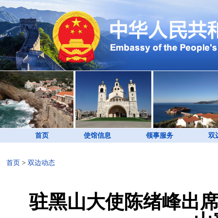
首页
使馆信息
领事服务
双
首页
>
双边动态
驻黑山大使陈绪峰出席2