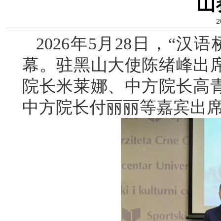
山
2
2026年5月28日，“
幕。驻黑山大使陈绪峰出
院长米莱娜、中方院长高
中方院长付丽丽等嘉宾出