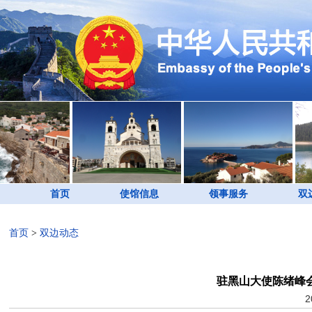
首页
使馆信息
领事服务
双
首页
>
双边动态
驻黑山大使陈绪峰
2