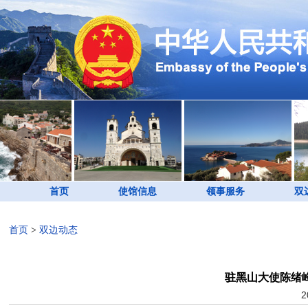
首页
使馆信息
领事服务
双
首页
>
双边动态
驻黑山大使陈绪
2