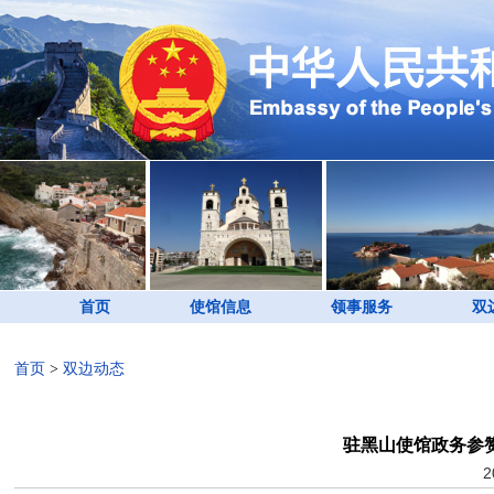
首页
使馆信息
领事服务
双
首页
>
双边动态
驻黑山使馆政务参
2