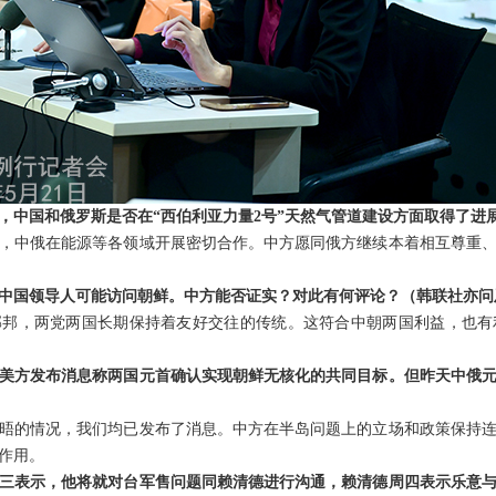
，中国和俄罗斯是否在“西伯利亚力量2号”天然气管道建设方面取得了进
，中俄在能源等各领域开展密切合作。中方愿同俄方继续本着相互尊重
中国领导人可能访问朝鲜。中方能否证实？对此有何评论？（韩联社亦问
邻邦，两党两国长期保持着友好交往的传统。这符合中朝两国利益，也有
美方发布消息称两国元首确认实现朝鲜无核化的共同目标。但昨天中俄
晤的情况，我们均已发布了消息。中方在半岛问题上的立场和政策保持
作用。
三表示，他将就对台军售问题同赖清德进行沟通，赖清德周四表示乐意