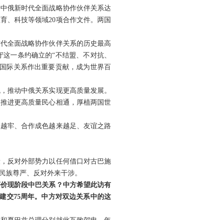
进中俄新时代全面战略协作伙伴关系达
育、科技等领域20项合作文件。两国
时代全面战略协作伙伴关系的历史最高
守这一条约确立的“不结盟、不对抗、
型国际关系作出重要贡献，成为世界百
流，推动中俄关系实现更高质量发展。
是推进更高质量民心相通，厚植两国世
扎越牢、合作成色越来越足、友谊之路
段，反对外部势力以任何借口对古巴施
民族尊严、反对外来干涉。
评价现阶段中巴关系？中方希望此访有
巴建交75周年。中方对双边关系中的这