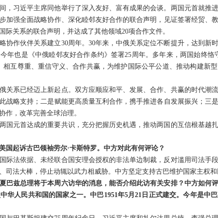
间，习近平主席同他举行了深入友好、富有成果的会谈。两国元首就推
步加强全面战略协作、深化睦邻友好合作的联合声明，见证签署经贸、教
国际关系的联合声明，并达成了其他领域20项合作文件。
略协作伙伴关系建立30周年。30年来，中俄关系定位不断提升，达到新
今年也是《中俄睦邻友好合作条约》签署25周年。多年来，两国始终恪
、相互尊重、重信守义、合作共赢，为维护国际公平公道、推动构建新
俄关系已经迈上新起点。双方应顺应和平、发展、合作、共赢的时代潮
此战略支持；二是赋能更高质量互利合作，携手推进各自发展振兴；三
协作，改革完善全球治理。
两国元首达成的重要共识，充分把握历史机遇，推动两国的互信根基越
美国起诉古巴领袖劳尔·卡斯特罗。中方对此有何评论？
国际法依据、未经联合国安理会授权的非法单边制裁，反对滥用司法手
、司法大棒，停止动辄以武力相威胁。中方坚定支持古巴维护国家主权和
夏巴兹总理将于本周六访华的消息，能否介绍此访有关安排？中方如何
华人民共和国的国家之一。中巴1951年5月21日正式建交。今年是中