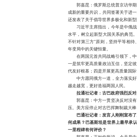
郭嘉昆：俄罗斯总统普京访华期
成新的重要共识，共同签署关于进一
还发表了关于倡导世界多极化和新型
习近平主席指出，今年是中俄战
水平，树立起新型大国关系的典范。
不针对第三方”原则，坚持平等相待
年变局中的关键恒量。
在两国元首共同战略引领下，中
一是筑牢更高质量政治互信，坚定彼
代友好根基；四是开展更高质量国际
中方愿同俄方一道，全力落实好
越走越宽，更好造福两国人民。
拉通社记者：古巴政府强烈反对
郭嘉昆：中方一贯坚决反对没有
压。美方应停止对古巴挥舞制裁大棒
巴通社记者：发言人刚刚宣布了
何成果？巴基斯坦是世界上最早承认中
一里程碑有何评价？